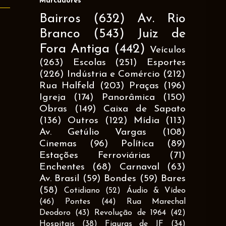
Marcadores
Bairros
(632)
Av. Rio
Branco
(543)
Juiz de
Fora Antiga
(442)
Veículos
(263)
Escolas
(251)
Esportes
(226)
Indústria e Comércio
(212)
Rua Halfeld
(203)
Praças
(196)
Igreja
(174)
Panorâmica
(150)
Obras
(149)
Caixa de Sapato
(136)
Outros
(122)
Mídia
(113)
Av. Getúlio Vargas
(108)
Cinemas
(96)
Política
(89)
Estações Ferroviárias
(71)
Enchentes
(68)
Carnaval
(63)
Av. Brasil
(59)
Bondes
(59)
Bares
(58)
Cotidiano
(52)
Áudio & Vídeo
(46)
Pontes
(44)
Rua Marechal
Deodoro
(43)
Revolução de 1964
(42)
Hospitais
(38)
Figuras de JF
(34)