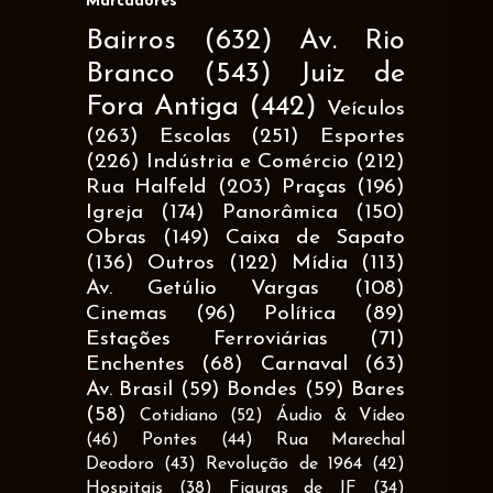
Marcadores
Bairros
(632)
Av. Rio
Branco
(543)
Juiz de
Fora Antiga
(442)
Veículos
(263)
Escolas
(251)
Esportes
(226)
Indústria e Comércio
(212)
Rua Halfeld
(203)
Praças
(196)
Igreja
(174)
Panorâmica
(150)
Obras
(149)
Caixa de Sapato
(136)
Outros
(122)
Mídia
(113)
Av. Getúlio Vargas
(108)
Cinemas
(96)
Política
(89)
Estações Ferroviárias
(71)
Enchentes
(68)
Carnaval
(63)
Av. Brasil
(59)
Bondes
(59)
Bares
(58)
Cotidiano
(52)
Áudio & Vídeo
(46)
Pontes
(44)
Rua Marechal
Deodoro
(43)
Revolução de 1964
(42)
Hospitais
(38)
Figuras de JF
(34)