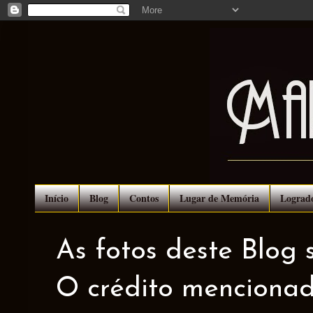
Início
Blog
Contos
Lugar de Memória
Lograd
As fotos deste Blog 
O crédito mencionad