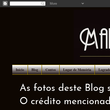
Início
Blog
Contos
Lugar de Memória
Lograd
As fotos deste Blog 
O crédito mencionad