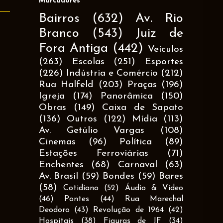
Marcadores
Bairros
(632)
Av. Rio
Branco
(543)
Juiz de
Fora Antiga
(442)
Veículos
(263)
Escolas
(251)
Esportes
(226)
Indústria e Comércio
(212)
Rua Halfeld
(203)
Praças
(196)
Igreja
(174)
Panorâmica
(150)
Obras
(149)
Caixa de Sapato
(136)
Outros
(122)
Mídia
(113)
Av. Getúlio Vargas
(108)
Cinemas
(96)
Política
(89)
Estações Ferroviárias
(71)
Enchentes
(68)
Carnaval
(63)
Av. Brasil
(59)
Bondes
(59)
Bares
(58)
Cotidiano
(52)
Áudio & Vídeo
(46)
Pontes
(44)
Rua Marechal
Deodoro
(43)
Revolução de 1964
(42)
Hospitais
(38)
Figuras de JF
(34)