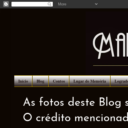
Início
Blog
Contos
Lugar de Memória
Lograd
As fotos deste Blog 
O crédito mencionad