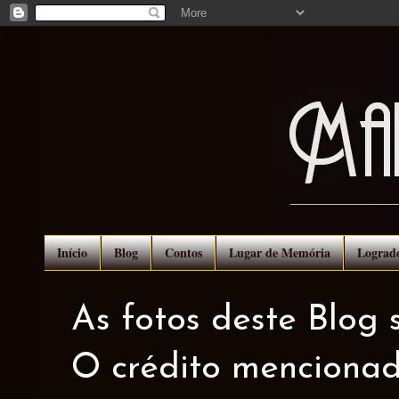
Início
Blog
Contos
Lugar de Memória
Lograd
As fotos deste Blog 
O crédito mencionad