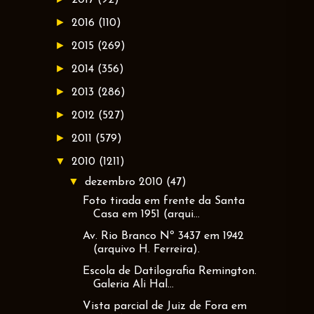
►
2016
(110)
►
2015
(269)
►
2014
(356)
►
2013
(286)
►
2012
(527)
►
2011
(579)
▼
2010
(1211)
▼
dezembro 2010
(47)
Foto tirada em frente da Santa
Casa em 1951 (arqui...
Av. Rio Branco Nº 3437 em 1942
(arquivo H. Ferreira).
Escola de Datilografia Remington.
Galeria Ali Hal...
Vista parcial de Juiz de Fora em