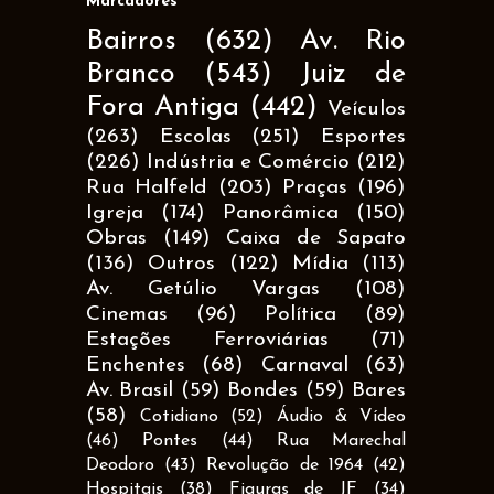
Marcadores
Bairros
(632)
Av. Rio
Branco
(543)
Juiz de
Fora Antiga
(442)
Veículos
(263)
Escolas
(251)
Esportes
(226)
Indústria e Comércio
(212)
Rua Halfeld
(203)
Praças
(196)
Igreja
(174)
Panorâmica
(150)
Obras
(149)
Caixa de Sapato
(136)
Outros
(122)
Mídia
(113)
Av. Getúlio Vargas
(108)
Cinemas
(96)
Política
(89)
Estações Ferroviárias
(71)
Enchentes
(68)
Carnaval
(63)
Av. Brasil
(59)
Bondes
(59)
Bares
(58)
Cotidiano
(52)
Áudio & Vídeo
(46)
Pontes
(44)
Rua Marechal
Deodoro
(43)
Revolução de 1964
(42)
Hospitais
(38)
Figuras de JF
(34)