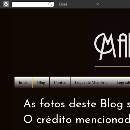
Início
Blog
Contos
Lugar de Memória
Lograd
As fotos deste Blog 
O crédito mencionad