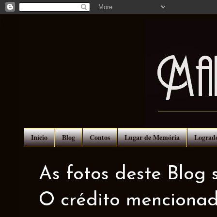
Início
Blog
Contos
Lugar de Memória
Lograd
As fotos deste Blog 
O crédito mencionad