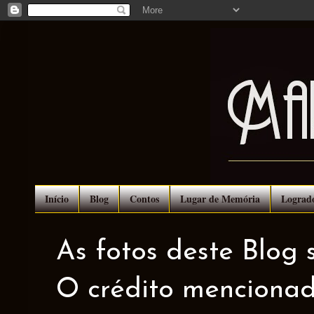
Início
Blog
Contos
Lugar de Memória
Lograd
As fotos deste Blog 
O crédito mencionad