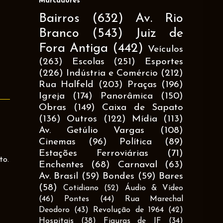
Marcadores
Bairros
(632)
Av. Rio
Branco
(543)
Juiz de
Fora Antiga
(442)
Veículos
(263)
Escolas
(251)
Esportes
(226)
Indústria e Comércio
(212)
Rua Halfeld
(203)
Praças
(196)
Igreja
(174)
Panorâmica
(150)
Obras
(149)
Caixa de Sapato
(136)
Outros
(122)
Mídia
(113)
Av. Getúlio Vargas
(108)
Cinemas
(96)
Política
(89)
Estações Ferroviárias
(71)
to.
Enchentes
(68)
Carnaval
(63)
Av. Brasil
(59)
Bondes
(59)
Bares
(58)
Cotidiano
(52)
Áudio & Vídeo
(46)
Pontes
(44)
Rua Marechal
Deodoro
(43)
Revolução de 1964
(42)
Hospitais
(38)
Figuras de JF
(34)