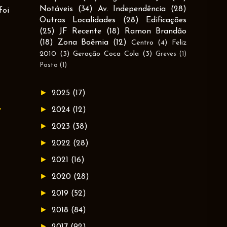
Notáveis
(34)
Av. Independência
(28)
foi
Outras Localidades
(28)
Edificações
(25)
JF Recente
(18)
Ramon Brandão
(18)
Zona Boêmia
(12)
Centro
(4)
Feliz
2010
(3)
Geração Coca Cola
(3)
Greves
(1)
Posto
(1)
►
2025
(17)
►
2024
(12)
►
2023
(38)
►
2022
(28)
►
2021
(16)
►
2020
(28)
►
2019
(52)
►
2018
(84)
►
2017
(92)