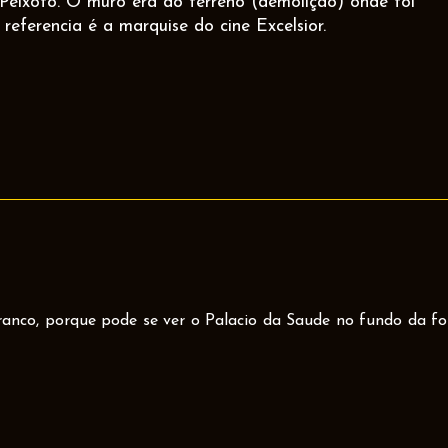
 Peixoto. O muro era do terreno (demolição) onde foi
referencia é a marquise do cine Excelsior.
nco, porque pode se ver o Palacio da Saude no fundo da fo