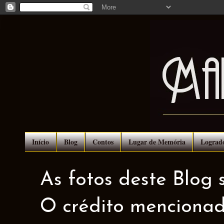
Início
Blog
Contos
Lugar de Memória
Lograd
As fotos deste Blog 
O crédito mencionad