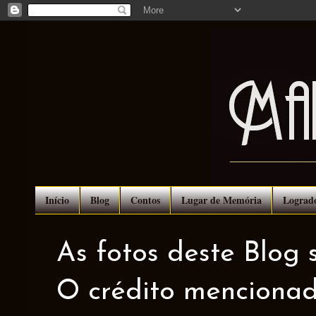
Início
Blog
Contos
Lugar de Memória
Lograd
As fotos deste Blog 
O crédito mencionad