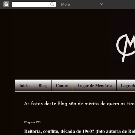
Início
Blog
Contos
Lugar de Memória
Lograd
As fotos deste Blog são de mérito de quem as tir
07 agosto 2013
Reitoria, conflito, década de 1960? (foto autoria de Ro