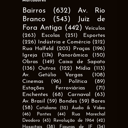
Marcadores
Bairros
(632)
Av. Rio
Branco
(543)
Juiz de
Fora Antiga
(442)
Veículos
(263)
Escolas
(251)
Esportes
(226)
Indústria e Comércio
(212)
Rua Halfeld
(203)
Praças
(196)
Igreja
(174)
Panorâmica
(150)
Obras
(149)
Caixa de Sapato
(136)
Outros
(122)
Mídia
(113)
Av. Getúlio Vargas
(108)
Cinemas
(96)
Política
(89)
Estações Ferroviárias
(71)
Enchentes
(68)
Carnaval
(63)
Av. Brasil
(59)
Bondes
(59)
Bares
(58)
Cotidiano
(52)
Áudio & Vídeo
(46)
Pontes
(44)
Rua Marechal
Deodoro
(43)
Revolução de 1964
(42)
Hospitais
(38)
Figuras de JF
(34)