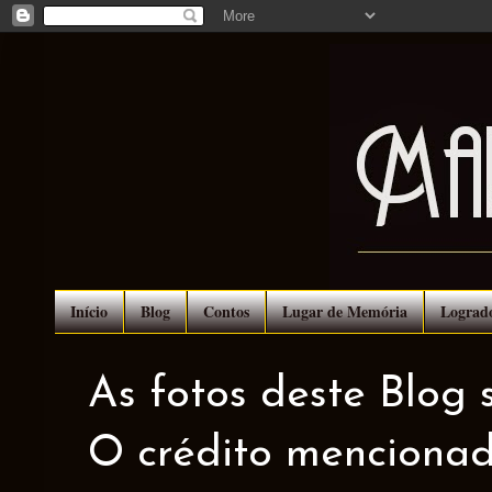
Início
Blog
Contos
Lugar de Memória
Lograd
As fotos deste Blog 
O crédito mencionad