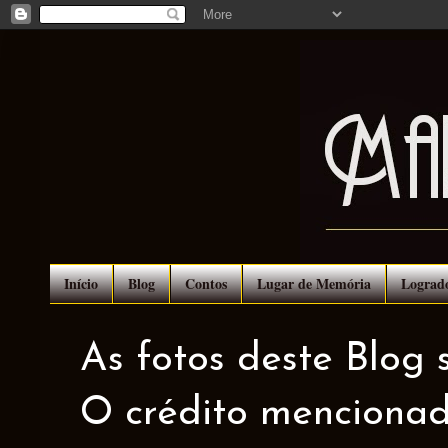
Início
Blog
Contos
Lugar de Memória
Lograd
As fotos deste Blog 
O crédito mencionad