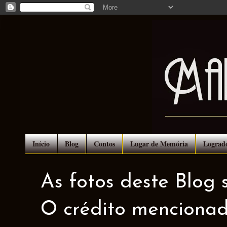
Início
Blog
Contos
Lugar de Memória
Lograd
As fotos deste Blog 
O crédito mencionad