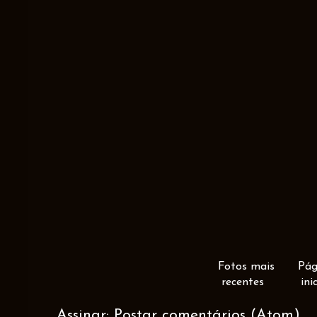
Fotos mais
Pág
recentes
ini
Assinar:
Postar comentários (Atom)