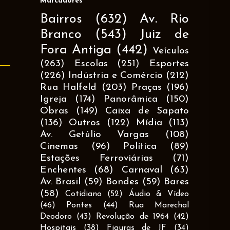
Marcadores
Bairros
(632)
Av. Rio
Branco
(543)
Juiz de
Fora Antiga
(442)
Veículos
(263)
Escolas
(251)
Esportes
(226)
Indústria e Comércio
(212)
Rua Halfeld
(203)
Praças
(196)
Igreja
(174)
Panorâmica
(150)
Obras
(149)
Caixa de Sapato
(136)
Outros
(122)
Mídia
(113)
Av. Getúlio Vargas
(108)
Cinemas
(96)
Política
(89)
Estações Ferroviárias
(71)
Enchentes
(68)
Carnaval
(63)
Av. Brasil
(59)
Bondes
(59)
Bares
(58)
Cotidiano
(52)
Áudio & Vídeo
(46)
Pontes
(44)
Rua Marechal
Deodoro
(43)
Revolução de 1964
(42)
Hospitais
(38)
Figuras de JF
(34)