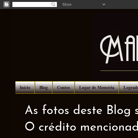
Início
Blog
Contos
Lugar de Memória
Lograd
As fotos deste Blog 
O crédito mencionad