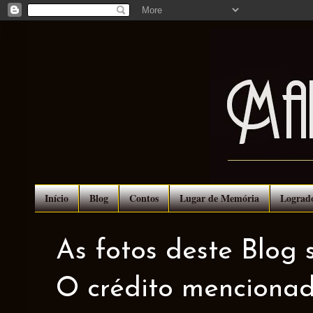
Início
Blog
Contos
Lugar de Memória
Lograd
As fotos deste Blog 
O crédito mencionad