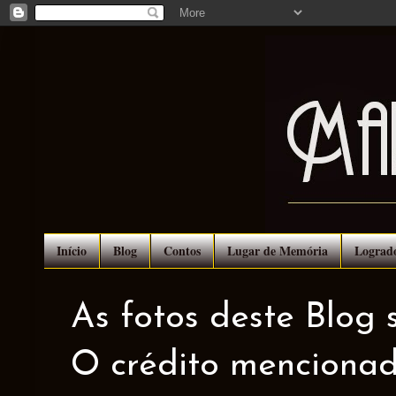
Início
Blog
Contos
Lugar de Memória
Lograd
As fotos deste Blog 
O crédito mencionad