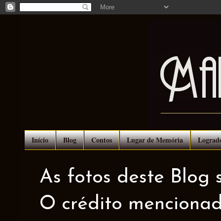
Início
Blog
Contos
Lugar de Memória
Lograd
As fotos deste Blog 
O crédito mencionad