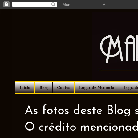
Início
Blog
Contos
Lugar de Memória
Lograd
As fotos deste Blog 
O crédito mencionad