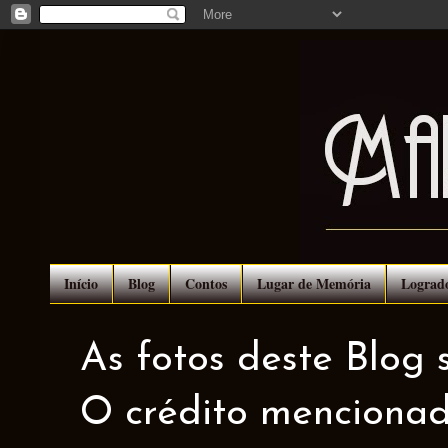
Início
Blog
Contos
Lugar de Memória
Lograd
As fotos deste Blog 
O crédito mencionad