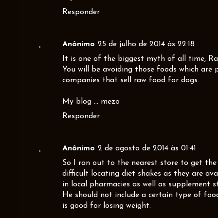
Responder
Anônimo
25 de julho de 2014 às 22:18
It is one of the biggest myth of all time, R
You will be avoiding those foods which are 
companies that sell raw food for dogs.
My blog ...
mezo
Responder
Anônimo
2 de agosto de 2014 às 01:41
So I ran out to the nearest store to get the 
difficult locating diet shakes as they are av
in local pharmacies as well as supplement st
He should not include a certain type of food
is good for losing weight.