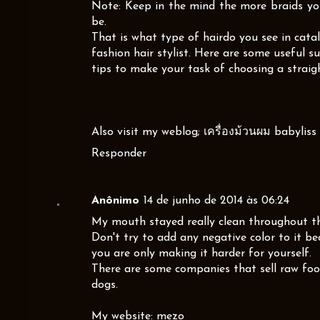
Note: Keep in the mind the more braids you 
be.
That is what type of hairdo you see in cata
fashion hair stylist. Here are some useful s
tips to make your task of choosing a straigh
Also visit my weblog;
เครื่องม้วนผม babyliss
Responder
Anônimo
14 de junho de 2014 às 06:24
My mouth stayed really clean throughout t
Don't try to add any negative color to it b
you are only making it harder for yourself.
There are some companies that sell raw foo
dogs.
My website:
mezo