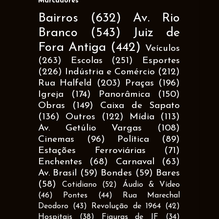
Marcadores
Bairros
(632)
Av. Rio
Branco
(543)
Juiz de
Fora Antiga
(442)
Veículos
(263)
Escolas
(251)
Esportes
(226)
Indústria e Comércio
(212)
Rua Halfeld
(203)
Praças
(196)
Igreja
(174)
Panorâmica
(150)
Obras
(149)
Caixa de Sapato
(136)
Outros
(122)
Mídia
(113)
Av. Getúlio Vargas
(108)
Cinemas
(96)
Política
(89)
Estações Ferroviárias
(71)
Enchentes
(68)
Carnaval
(63)
Av. Brasil
(59)
Bondes
(59)
Bares
(58)
Cotidiano
(52)
Áudio & Vídeo
(46)
Pontes
(44)
Rua Marechal
Deodoro
(43)
Revolução de 1964
(42)
Hospitais
(38)
Figuras de JF
(34)