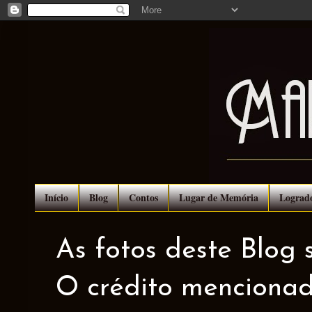
Início
Blog
Contos
Lugar de Memória
Lograd
As fotos deste Blog 
O crédito mencionad