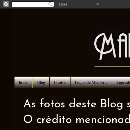
Início
Blog
Contos
Lugar de Memória
Lograd
As fotos deste Blog 
O crédito mencionad