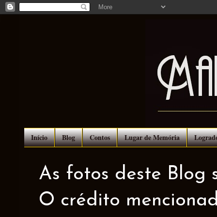
Início
Blog
Contos
Lugar de Memória
Lograd
As fotos deste Blog 
O crédito mencionad