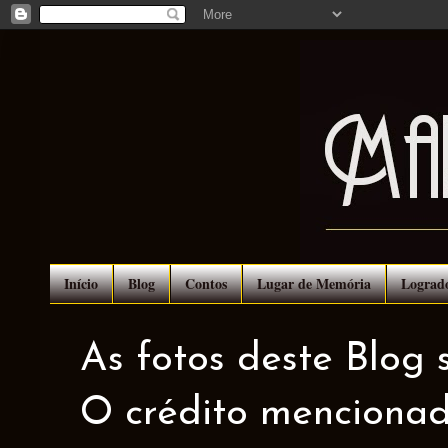
Início
Blog
Contos
Lugar de Memória
Lograd
As fotos deste Blog 
O crédito mencionad