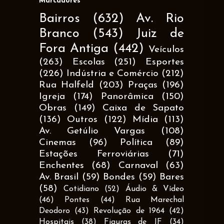
Marcadores
Bairros
(632)
Av. Rio
Branco
(543)
Juiz de
Fora Antiga
(442)
Veículos
(263)
Escolas
(251)
Esportes
(226)
Indústria e Comércio
(212)
Rua Halfeld
(203)
Praças
(196)
Igreja
(174)
Panorâmica
(150)
Obras
(149)
Caixa de Sapato
(136)
Outros
(122)
Mídia
(113)
Av. Getúlio Vargas
(108)
Cinemas
(96)
Política
(89)
Estações Ferroviárias
(71)
Enchentes
(68)
Carnaval
(63)
Av. Brasil
(59)
Bondes
(59)
Bares
(58)
Cotidiano
(52)
Áudio & Vídeo
(46)
Pontes
(44)
Rua Marechal
Deodoro
(43)
Revolução de 1964
(42)
Hospitais
(38)
Figuras de JF
(34)