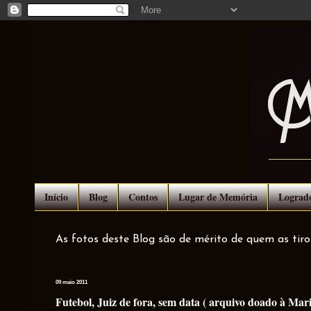
Início
Blog
Contos
Lugar de Memória
Lograd
As fotos deste Blog são de mérito de quem as tir
09 maio 2011
Futebol, Juiz de fora, sem data ( arquivo doado à Mar