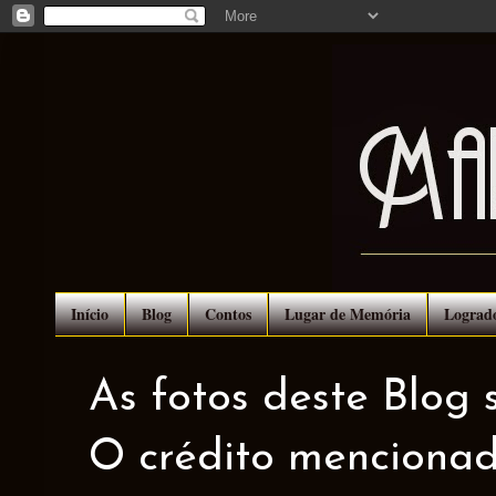
Início
Blog
Contos
Lugar de Memória
Lograd
As fotos deste Blog 
O crédito mencionad