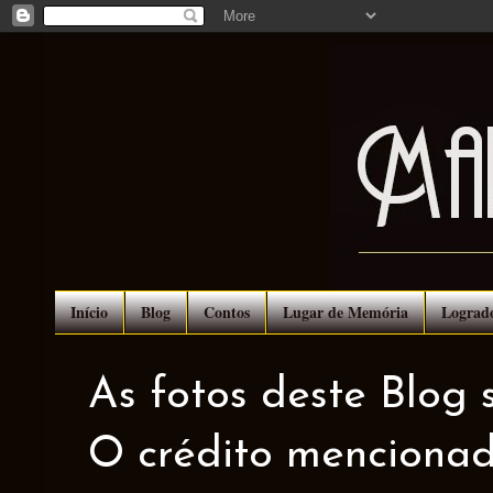
Início
Blog
Contos
Lugar de Memória
Lograd
As fotos deste Blog 
O crédito mencionad