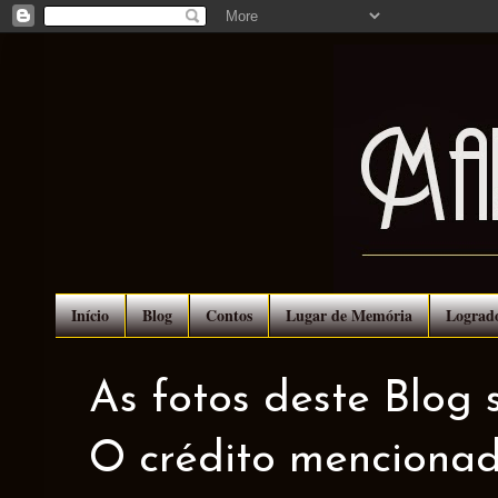
Início
Blog
Contos
Lugar de Memória
Lograd
As fotos deste Blog 
O crédito mencionad