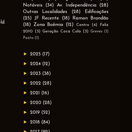
Notáveis
(34)
Av. Independência
(28)
Outras Localidades
(28)
Edificações
(25)
JF Recente
(18)
Ramon Brandão
ld.
(18)
Zona Boêmia
(12)
Centro
(4)
Feliz
2010
(3)
Geração Coca Cola
(3)
Greves
(1)
Posto
(1)
►
2025
(17)
►
2024
(12)
►
2023
(38)
►
2022
(28)
►
2021
(16)
►
2020
(28)
►
2019
(52)
►
2018
(84)
►
2017
(92)