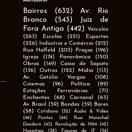
Marcadores
Bairros
(632)
Av. Rio
Branco
(543)
Juiz de
Fora Antiga
(442)
Veículos
(263)
Escolas
(251)
Esportes
(226)
Indústria e Comércio
(212)
Rua Halfeld
(203)
Praças
(196)
Igreja
(174)
Panorâmica
(150)
Obras
(149)
Caixa de Sapato
(136)
Outros
(122)
Mídia
(113)
Av. Getúlio Vargas
(108)
Cinemas
(96)
Política
(89)
Estações Ferroviárias
(71)
Enchentes
(68)
Carnaval
(63)
Av. Brasil
(59)
Bondes
(59)
Bares
(58)
Cotidiano
(52)
Áudio & Vídeo
(46)
Pontes
(44)
Rua Marechal
Deodoro
(43)
Revolução de 1964
(42)
Hospitais
(38)
Figuras de JF
(34)