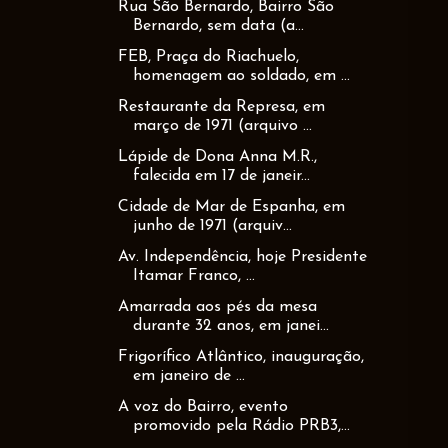
Rua São Bernardo, Bairro São
Bernardo, sem data (a...
FEB, Praça do Riachuelo,
homenagem ao soldado, em ...
Restaurante da Represa, em
março de 1971 (arquivo ...
Lápide de Dona Anna M.R.,
falecida em 17 de janeir...
Cidade de Mar de Espanha, em
junho de 1971 (arquiv...
Av. Independência, hoje Presidente
Itamar Franco, ...
Amarrada aos pés da mesa
durante 32 anos, em janei...
Frigorífico Atlântico, inauguração,
em janeiro de ...
A voz do Bairro, evento
promovido pela Rádio PRB3,...