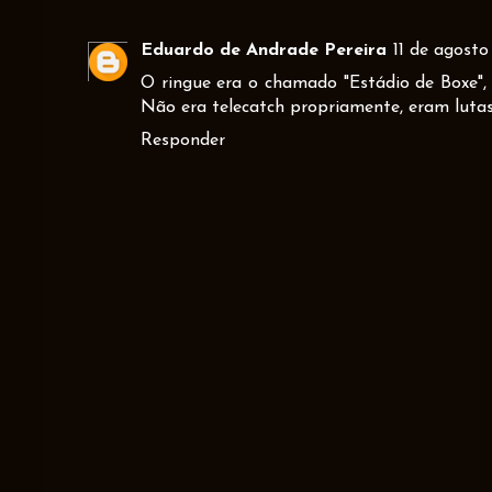
Eduardo de Andrade Pereira
11 de agost
O ringue era o chamado "Estádio de Boxe", 
Não era telecatch propriamente, eram lutas d
Responder