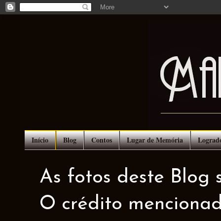
Início
Blog
Contos
Lugar de Memória
Lograd
As fotos deste Blog 
O crédito mencionad