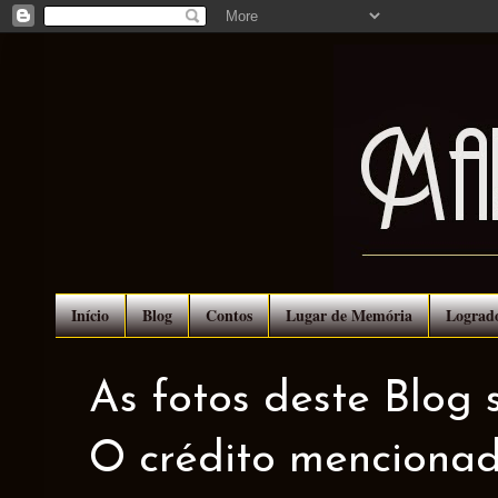
Início
Blog
Contos
Lugar de Memória
Lograd
As fotos deste Blog 
O crédito mencionad