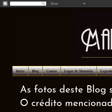
Início
Blog
Contos
Lugar de Memória
Lograd
As fotos deste Blog 
O crédito mencionad