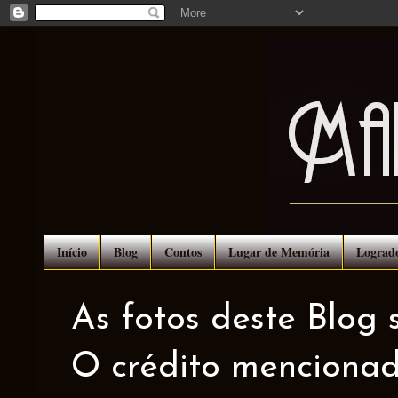
Início
Blog
Contos
Lugar de Memória
Lograd
As fotos deste Blog 
O crédito mencionad